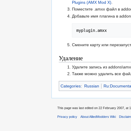
Plugins (AMX Mod X)
.
Поместите .amxx файл в addo
Добавьте имя плагина в addons
myplugin.amxx
Смените карту или перезапуст
Удаление
Удалите запись из addons\amxm
Также можно удалить все фай
Categories
:
Russian
Ru:Documenta
This page was last edited on 22 February 2007, at 1
Privacy policy
About AlliedModders Wiki
Disclai