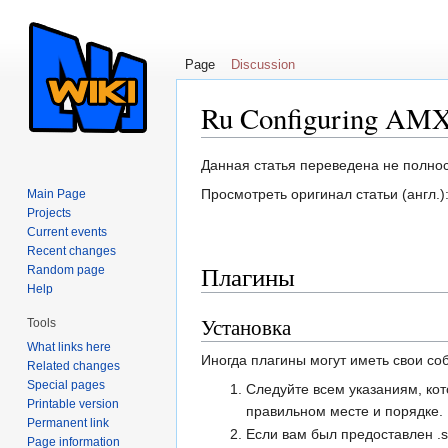
Page
Discussion
Ru Configuring AM
Jump to:
navigation
,
search
Данная статья переведена не полно
Просмотреть оригинал статьи (англ.)
Main Page
Projects
Current events
Recent changes
Плагины
Random page
Help
Установка
Tools
What links here
Иногда плагины могут иметь свои со
Related changes
Special pages
Следуйте всем указаниям, кот
Printable version
правильном месте и порядке.
Permanent link
Если вам был предоставлен .
Page information