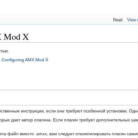
Read
View 
X Mod X
стью.
:
Configuring AMX Mod X
бственные инструкции, если они требуют особенной установки. Одн
орые дает автор плагина. Если плагин требует дополнительных шаг
sma файл вместо .amxx, вам следует откомпилировать плагин сам