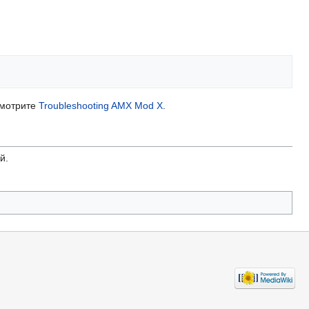
смотрите
Troubleshooting AMX Mod X
.
й.