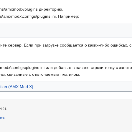
ns/amxmodx/plugins директорию.
\amxmodx\configs\plugins.ini. Например:
ите сервер. Если при загрузке сообщается о каких-либо ошибках, 
odx\configs\plugins.ini или добавьте в начале строки точку с запято
лы, связанные с отключаемым плагином.
tion (AMX Mod X)
4:21.
mers